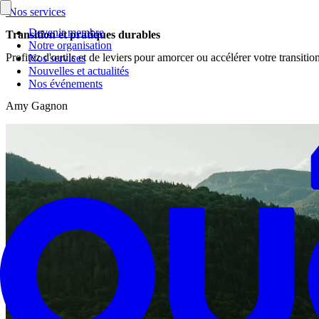
Nos services
Devenir membre
Transition et pratiques durables
Notre organisation
Profitez d'outils et de leviers pour amorcer ou accélérer votre transitio
Nos services
Nouvelles et actualités
Nos événements
Amy Gagnon