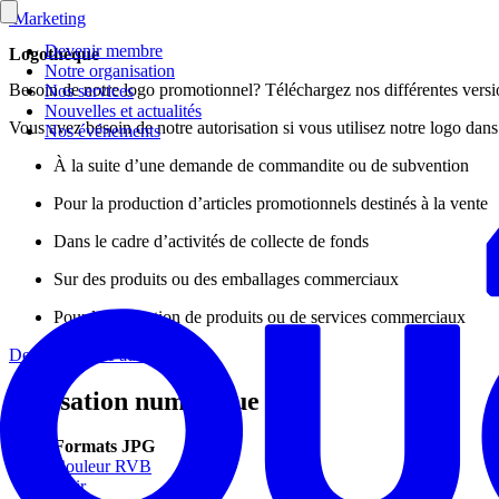
Marketing
Devenir membre
Logothèque
Notre organisation
Besoin de notre logo promotionnel? Téléchargez nos différentes versi
Nos services
Nouvelles et actualités
Vous avez besoin de notre autorisation si vous utilisez notre logo dans 
Nos événements
À la suite d’une demande de commandite ou de subvention
Pour la production d’articles promotionnels destinés à la vente
Dans le cadre d’activités de collecte de fonds
Sur des produits ou des emballages commerciaux
Pour la promotion de produits ou de services commerciaux
Demandez une autorisation
Utilisation numérique
Formats JPG
Couleur RVB
Noir