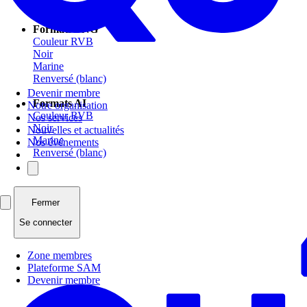
Marine
Formats PNG
Couleur RVB
Noir
Marine
Renversé (blanc)
Devenir membre
Formats AI
Notre organisation
Couleur RVB
Nos services
Noir
Nouvelles et actualités
Marine
Nos événements
Renversé (blanc)
Fermer
Se connecter
Zone membres
Plateforme SAM
Devenir membre